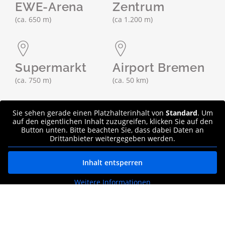
EWE-Arena
Zentrum
(ca. 650 m)
(ca 1.200 m)
Supermarkt
Airport Bremen
(ca. 750 m)
(ca. 50 km)
Sie sehen gerade einen Platzhalterinhalt von
Standard
. Um
auf den eigentlichen Inhalt zuzugreifen, klicken Sie auf den
Button unten. Bitte beachten Sie, dass dabei Daten an
Drittanbieter weitergegeben werden.
Inhalt entsperren
Weitere Informationen
GÄSTEBEWERTUNGEN